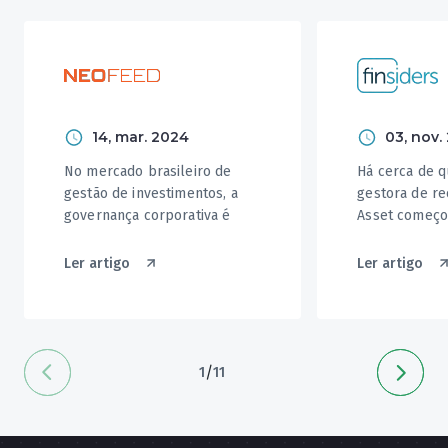
14, mar. 2024
03, nov.
No mercado brasileiro de
Há cerca de q
gestão de investimentos, a
gestora de r
governança corporativa é
Asset começo
uma das práticas mais
um modelo de
importantes para o
com uma plat
Ler artigo
Ler artigo
investidor...
permite que 
planejadores 
possam ofere
investimentos
usando a infr
/
1
11
tecnológica e
asset....